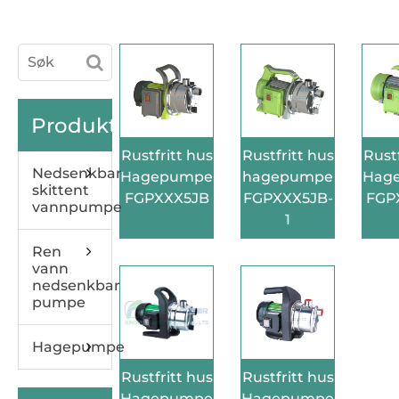
Produkter
Rustfritt hus
Rustfritt hus
Rustf
Nedsenkbar
Hagepumpe
hagepumpe
Hag
skittent
FGPXXX5JB
FGPXXX5JB-
FGP
vannpumpe
1
Ren
vann
nedsenkbar
pumpe
Hagepumpe
Rustfritt hus
Rustfritt hus
Hagepumpe
Hagepumpe