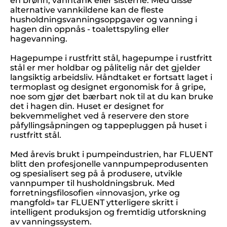
en brønn, vanntank eller sisterne. Med disse
alternative vannkildene kan de fleste
husholdningsvanningsoppgaver og vanning i
hagen din oppnås - toalettspyling eller
hagevanning.
Hagepumpe i rustfritt stål, hagepumpe i rustfritt
stål er mer holdbar og pålitelig når det gjelder
langsiktig arbeidsliv. Håndtaket er fortsatt laget i
termoplast og designet ergonomisk for å gripe,
noe som gjør det bærbart nok til at du kan bruke
det i hagen din. Huset er designet for
bekvemmelighet ved å reservere den store
påfyllingsåpningen og tappepluggen på huset i
rustfritt stål.
Med årevis brukt i pumpeindustrien, har FLUENT
blitt den profesjonelle vannpumpeprodusenten
og spesialisert seg på å produsere, utvikle
vannpumper til husholdningsbruk. Med
forretningsfilosofien «innovasjon, yrke og
mangfold» tar FLUENT ytterligere skritt i
intelligent produksjon og fremtidig utforskning
av vanningssystem.