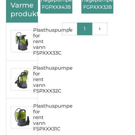
Varme
FGPXXX4JB
FGPXXX3JB
produkter
1
Plasthuspumpe
for
rent
vann
FSPXXX33C
Plasthuspumpe
for
rent
vann
FSPXXX32C
Plasthuspumpe
for
rent
vann
FSPXXX31C