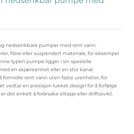
g en nedsenkbar pumpe med
og nedsenkbare pumper med rent vann.
r, fibre eller suspendert materiale, for eksempel
nne typen pumpe ligger i sin spesielle
 med en skjæreenhet eller en stor kanal
 å formidle rent vann uten faste urenheter, for
 vedtar en presisjon lukket design for å forfølge
 det enkelt å forårsake slitasje eller driftssvikt.