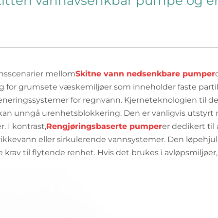
 skitten vannavsenkbar pumpe o
jonsscenarier mellom
Skitne vann nedsenkbare pumper
or grumsete væskemiljøer som inneholder faste partikle
reneringssystemer for regnvann. Kjerneteknologien til de
 kan unngå urenhetsblokkering. Den er vanligvis utstyrt
r. I kontrast,
Rengjøringsbaserte pumper
er dedikert til
kkevann eller sirkulerende vannsystemer. Den løpehjulet
av til flytende renhet. Hvis det brukes i avløpsmiljøer, er