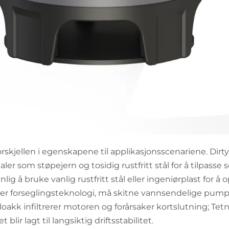
 forskjellen i egenskapene til applikasjonsscenariene. D
r som støpejern og tosidig rustfritt stål for å tilpasse 
lig å bruke vanlig rustfritt stål eller ingeniørplast for 
r forseglingsteknologi, må skitne vannsendelige pumpe
t kloakk infiltrerer motoren og forårsaker kortslutnin
ir lagt til langsiktig driftsstabilitet.