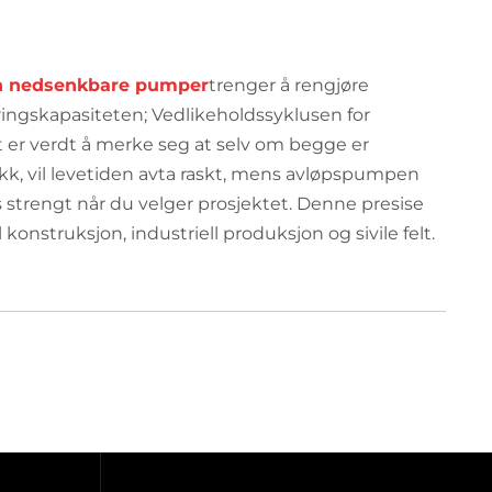
n nedsenkbare pumper
trenger å rengjøre
ringskapasiteten; Vedlikeholdssyklusen for
 er verdt å merke seg at selv om begge er
oakk, vil levetiden avta raskt, mens avløpspumpen
s strengt når du velger prosjektet. Denne presise
onstruksjon, industriell produksjon og sivile felt.