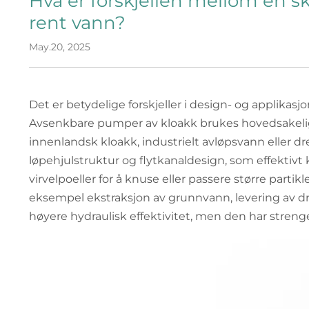
Hva er forskjellen mellom en
rent vann?
May.20, 2025
Det er betydelige forskjeller i design- og applikas
Avsenkbare pumper av kloakk brukes hovedsakelig f
innenlandsk kloakk, industrielt avløpsvann eller d
løpehjulstruktur og flytkanaldesign, som effektivt
virvelpoeller for å knuse eller passere større partikle
eksempel ekstraksjon av grunnvann, levering av dri
høyere hydraulisk effektivitet, men den har strenge kr