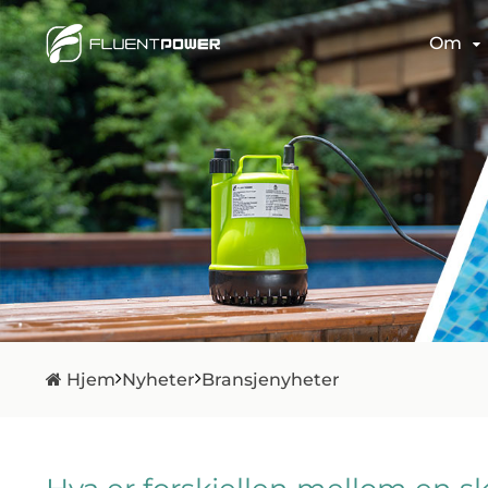
Om
Hjem
Nyheter
Bransjenyheter