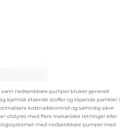
irty vann nedsenkbare pumper bruker generelt
seg kjemisk etsende stoffer og slipende partikler i
å optimalisere kostnadskontroll og samtidig sikre
r utstyres med flere mekaniske tetninger eller
g; Tetningssystemet med nedsenkbare pumper med