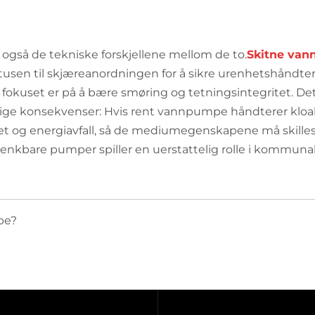
også de tekniske forskjellene mellom de to.
Skitne van
tusen til skjæreanordningen for å sikre urenhetshåndte
okuset er på å bære smøring og tetningsintegritet. Det
alvorlige konsekvenser: Hvis rent vannpumpe håndterer kl
vitet og energiavfall, så de mediumegenskapene må skille
nkbare pumper spiller en uerstattelig rolle i kommunal k
pe?