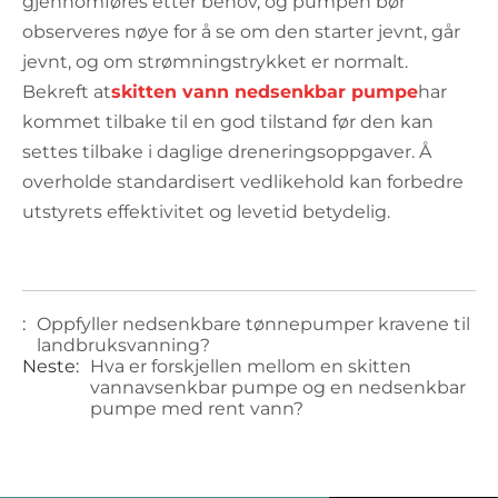
gjennomføres etter behov, og pumpen bør
observeres nøye for å se om den starter jevnt, går
jevnt, og om strømningstrykket er normalt.
Bekreft at
skitten vann nedsenkbar pumpe
har
kommet tilbake til en god tilstand før den kan
settes tilbake i daglige dreneringsoppgaver. Å
overholde standardisert vedlikehold kan forbedre
utstyrets effektivitet og levetid betydelig.
:
Oppfyller nedsenkbare tønnepumper kravene til
landbruksvanning?
Neste:
Hva er forskjellen mellom en skitten
vannavsenkbar pumpe og en nedsenkbar
pumpe med rent vann?