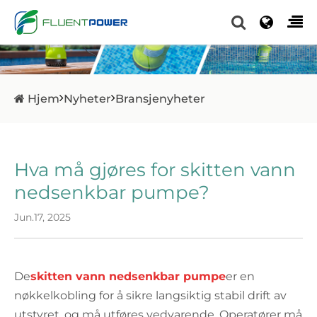
Hjem
Nyheter
Bransjenyheter
Hva må gjøres for skitten vann
nedsenkbar pumpe?
Jun.17, 2025
De
skitten vann nedsenkbar pumpe
er en
nøkkelkobling for å sikre langsiktig stabil drift av
utstyret, og må utføres vedvarende. Operatører må