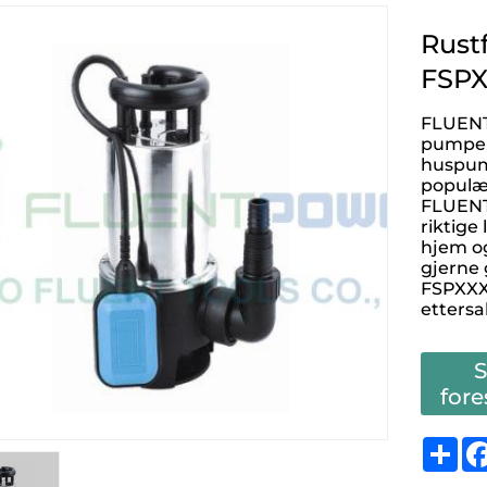
Rust
FSP
FLUENT 
pumpepr
huspump
populæ
FLUENT.
riktige
hjem og
gjerne 
FSPXXX2
ettersa
fore
Sh