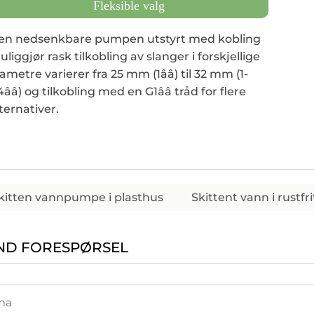
Fleksible valg
en nedsenkbare pumpen utstyrt med kobling
liggjør rask tilkobling av slanger i forskjellige
ametre varierer fra 25 mm (1ââ) til 32 mm (1-
4ââ) og tilkobling med en G1ââ tråd for flere
ternativer.
kitten vannpumpe i plasthus
Skittent vann i rustfr
ND FORESPØRSEL