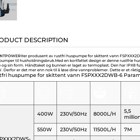
ODUCT DESCRIPTION
ENTPOWER®
er produsent av rustfri huspumpe for skittent vann FSPXXX2DW
umper til husholdningsbruk.
Med en kortfattet design er denne rustfrie 
e og sin form. Håndtaket og bunnen er laget av termoplast. Den har IPX8 full 
. Derfor er det mer enn nok til å løse dine vannproblemer. Dette er et rikt
tfri huspumpe for skittent vann FSPXXX2DWB-6 Paramet
5,5
400W
230V/50Hz
8000L/H
millio
550W
230V/50Hz
11500L/H
7M
PXXX2DWS-