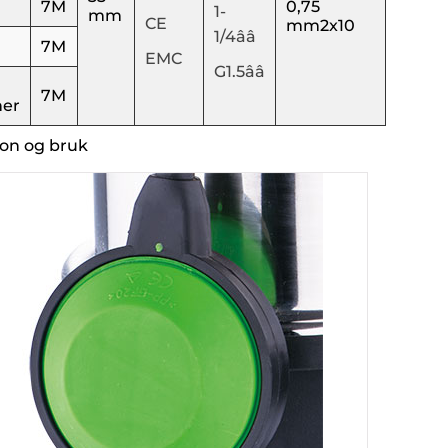
7M
0,75
1-
mm
CE
mm2x10
1/4ââ
7M
EMC
G1.5ââ
7M
ner
on og bruk