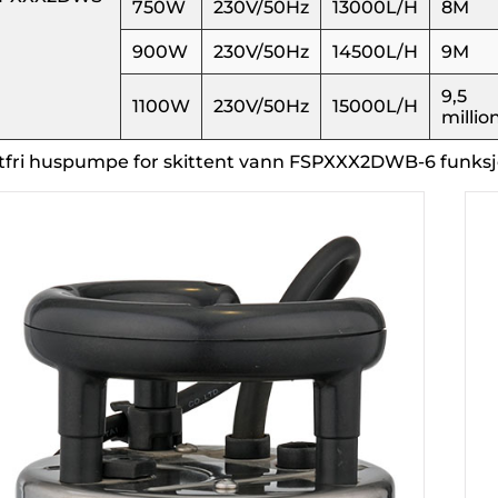
750W
230V/50Hz
13000L/H
8M
900W
230V/50Hz
14500L/H
9M
9,5
1100W
230V/50Hz
15000L/H
millio
tfri huspumpe for skittent vann FSPXXX2DWB-6 funksj