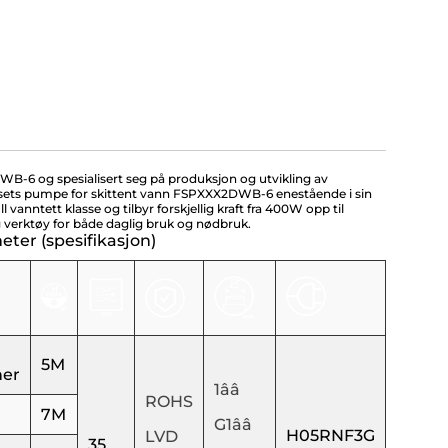
B-6 og spesialisert seg på produksjon og utvikling av
husets pumpe for skittent vann FSPXXX2DWB-6 enestående i sin
vanntett klasse og tilbyr forskjellig kraft fra 400W opp til
ig verktøy for både daglig bruk og nødbruk.
er (spesifikasjon)
5M
ner
1ââ
ROHS
7M
G1ââ
H05RNF3G
LVD
35