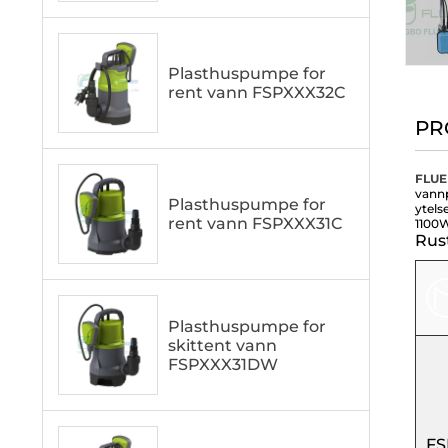
Plasthuspumpe for
rent vann FSPXXX32C
PR
FLU
vannp
Plasthuspumpe for
ytels
rent vann FSPXXX31C
1100W
Rus
Plasthuspumpe for
skittent vann
FSPXXX31DW
FS