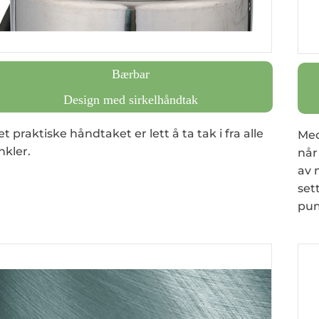
Bærbar
Design med sirkelhåndtak
t praktiske håndtaket er lett å ta tak i fra alle
Med
nkler.
når
av 
set
pum