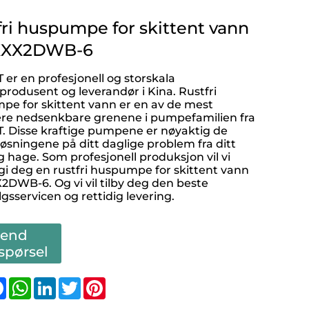
fri huspumpe for skittent vann
XXX2DWB-6
er en profesjonell og storskala
odusent og leverandør i Kina. Rustfri
e for skittent vann er en av de mest
re nedsenkbare grenene i pumpefamilien fra
 Disse kraftige pumpene er nøyaktig de
 løsningene på ditt daglige problem fra ditt
 hage. Som profesjonell produksjon vil vi
gi deg en rustfri huspumpe for skittent vann
DWB-6. Og vi vil tilby deg den beste
lgsservicen og rettidig levering.
Send
spørsel
are
Facebook
WhatsApp
LinkedIn
Twitter
Pinterest