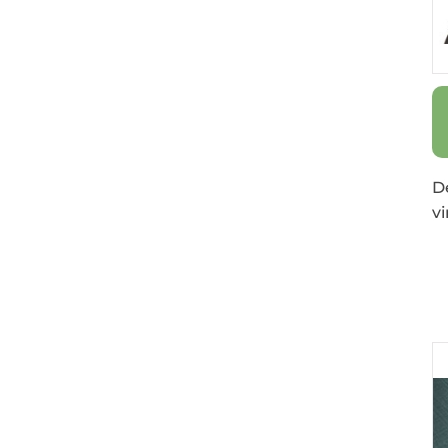
De
vi