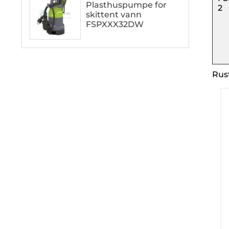
Plasthuspumpe for
2
skittent vann
FSPXXX32DW
Rus