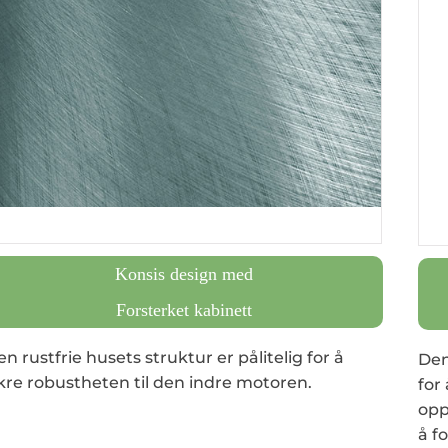
Konsis design med
Forsterket kabinett
n rustfrie husets struktur er pålitelig for å
Den
ikre robustheten til den indre motoren.
for
opp
å f