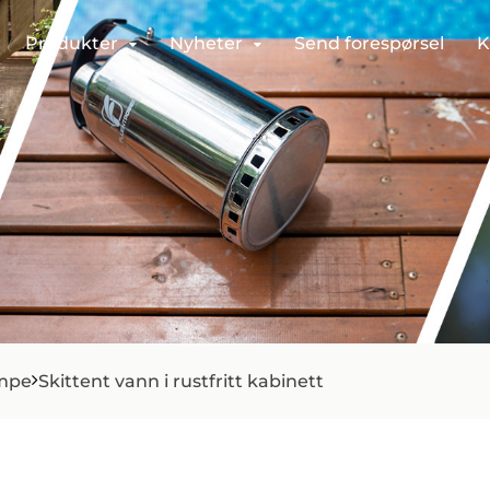
Produkter
Nyheter
Send forespørsel
K
umpe
Skittent vann i rustfritt kabinett