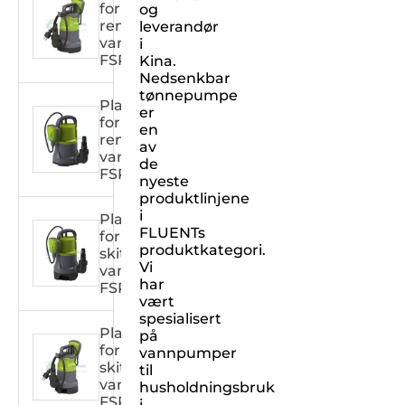
for
og
rent
leverandør
vann
i
FSPXXX32C
Kina.
Nedsenkbar
tønnepumpe
Plasthuspumpe
er
for
en
rent
av
vann
de
FSPXXX31C
nyeste
produktlinjene
i
Plasthuspumpe
FLUENTs
for
produktkategori.
skittent
Vi
vann
har
FSPXXX31DW
vært
spesialisert
Plasthuspumpe
på
for
vannpumper
skittent
til
vann
husholdningsbruk
FSPXXX32DW
i