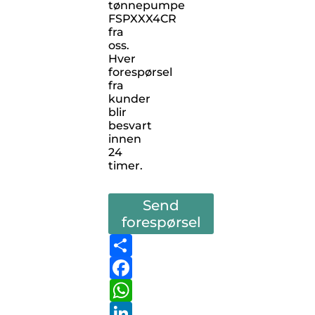
tønnepumpe
FSPXXX4CR
fra
oss.
Hver
forespørsel
fra
kunder
blir
besvart
innen
24
timer.
Send
forespørsel
Share
Facebook
WhatsApp
LinkedIn