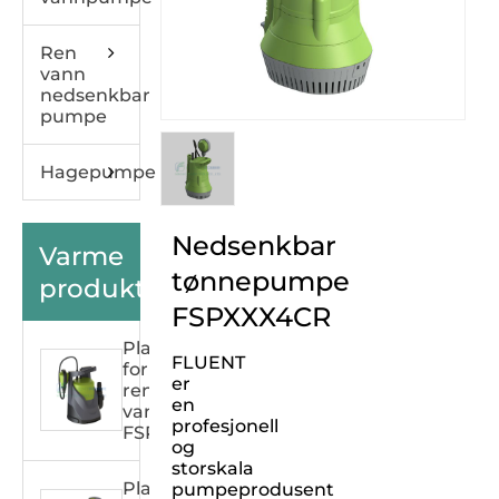
Ren
vann
nedsenkbar
pumpe
Hagepumpe
Nedsenkbar
Varme
tønnepumpe
produkter
FSPXXX4CR
Plasthuspumpe
FLUENT
for
er
rent
en
vann
profesjonell
FSPXXX33C
og
storskala
Plasthuspumpe
pumpeprodusent