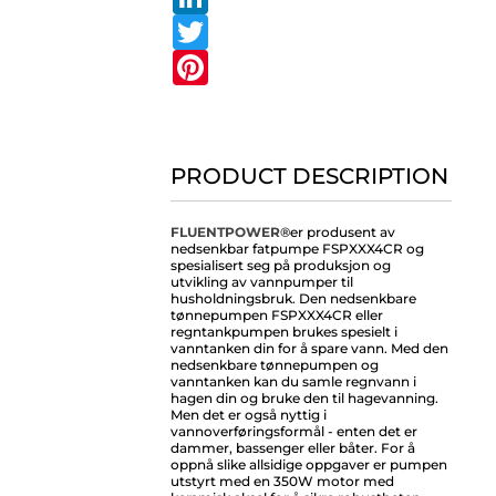
Twitter
Pinterest
PRODUCT DESCRIPTION
FLUENTPOWER®
er produsent av
nedsenkbar fatpumpe FSPXXX4CR og
spesialisert seg på produksjon og
utvikling av vannpumper til
husholdningsbruk. Den nedsenkbare
tønnepumpen FSPXXX4CR eller
regntankpumpen brukes spesielt i
vanntanken din for å spare vann. Med den
nedsenkbare tønnepumpen og
vanntanken kan du samle regnvann i
hagen din og bruke den til hagevanning.
Men det er også nyttig i
vannoverføringsformål - enten det er
dammer, bassenger eller båter. For å
oppnå slike allsidige oppgaver er pumpen
utstyrt med en 350W motor med