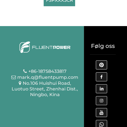
FSPXXX3CR
Følg oss
+86-18758433817
mark.q@fluentpump.com
No.106 Huishui Road,
Luotuo Street, Zhenhai Dist.,
Ningbo, Kina