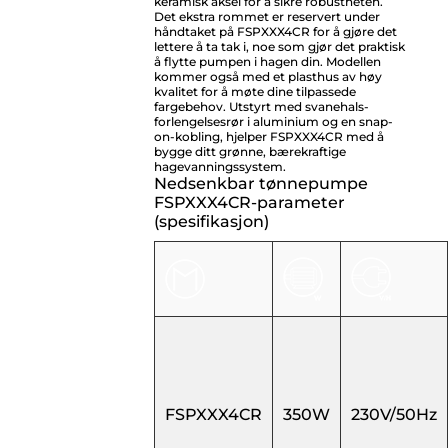
keramisk aksel for å sikre robustheten.
Det ekstra rommet er reservert under
håndtaket på FSPXXX4CR for å gjøre det
lettere å ta tak i, noe som gjør det praktisk
å flytte pumpen i hagen din. Modellen
kommer også med et plasthus av høy
kvalitet for å møte dine tilpassede
fargebehov. Utstyrt med svanehals-
forlengelsesrør i aluminium og en snap-
on-kobling, hjelper FSPXXX4CR med å
bygge ditt grønne, bærekraftige
hagevanningssystem.
Nedsenkbar tønnepumpe
FSPXXX4CR-parameter
(spesifikasjon)
FSPXXX4CR
350W
230V/50Hz